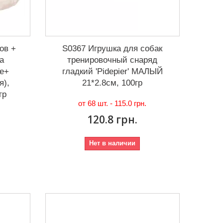
ов +
S0367 Игрушка для собак
а
тренировочный снаряд
е+
гладкий 'Pidepier' МАЛЫЙ
я),
21*2.8см, 100гр
гр
от 68 шт. -
115.0 грн.
120.8 грн.
Нет в наличии