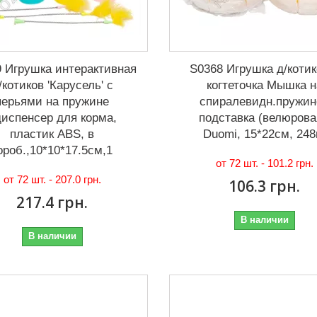
 Игрушка интерактивная
S0368 Игрушка д/котик
/котиков 'Карусель' с
когтеточка Мышка н
перьями на пружине
спиралевидн.пружин
испенсер для корма,
подставка (велюрова
пластик ABS, в
Duomi, 15*22см, 248
ороб.,10*10*17.5см,1
от 72 шт. -
101.2 грн.
от 72 шт. -
207.0 грн.
106.3 грн.
217.4 грн.
В наличии
В наличии