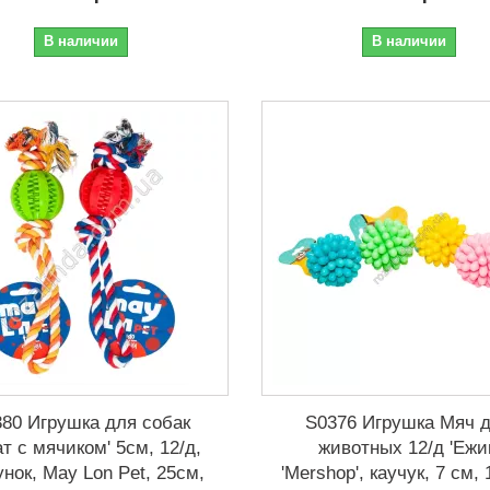
В наличии
В наличии
80 Игрушка для собак
S0376 Игрушка Мяч 
ат с мячиком' 5см, 12/д,
животных 12/д 'Ежи
унок, May Lon Pet, 25см,
'Mershop', каучук, 7 см, 