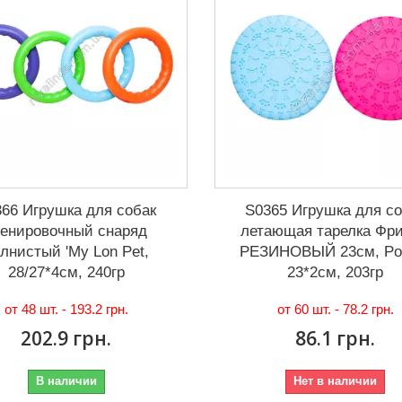
66 Игрушка для собак
S0365 Игрушка для с
ренировочный снаряд
летающая тарелка Фр
лнистый 'My Lon Pet,
РЕЗИНОВЫЙ 23см, Pot
28/27*4см, 240гр
23*2см, 203гр
от 48 шт. -
193.2 грн.
от 60 шт. -
78.2 грн.
202.9 грн.
86.1 грн.
В наличии
Нет в наличии