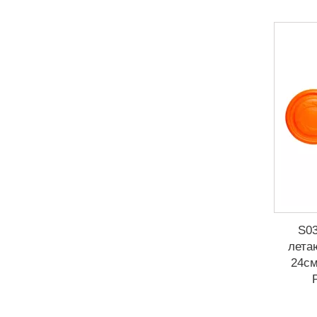
S03
лета
24см