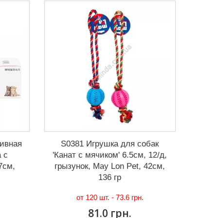
тивная
S0381 Игрушка для собак
 с
'Канат с мячиком' 6.5см, 12/д,
7см,
грызунок, May Lon Pet, 42см,
136 гр
от 120 шт. -
73.6 грн.
81.0 грн.