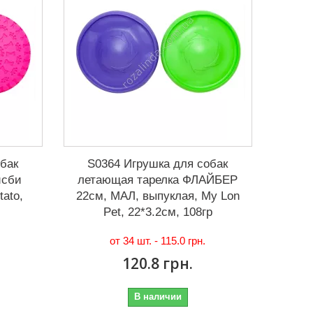
обак
S0364 Игрушка для собак
исби
летающая тарелка ФЛАЙБЕР
ato,
22см, МАЛ, выпуклая, My Lon
Pet, 22*3.2см, 108гр
от 34 шт. -
115.0 грн.
120.8 грн.
В наличии