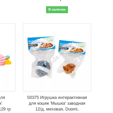
В наличии
для
S0375 Игрушка интерактивная
к'
для кошек 'Мышка' заводная
129 гр
12/д, меховая, Duomi,