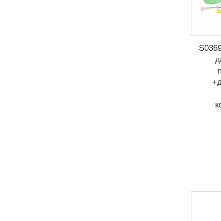
S0369
д
+д
к