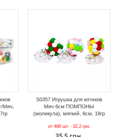
иков
S0357 Игрушка для котиков
/Мяч,
Мяч 6см ПОМПОНЫ
17гр
(молекула), мягкий, 6см, 18гр
от 480 шт. -
32.2 грн.
35.5 грн.