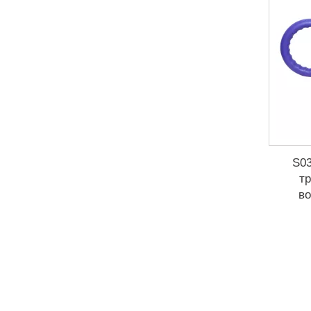
S03
т
во