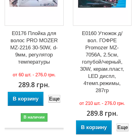
Е0176 Плойка для
Е0160 Утюжок д/
волос PRO MOZER
вол. ГОФРЕ
MZ-2216 30-50W, d-
Promozer MZ-
9мм, регулятор
7056А, 2.5см,
температуры
голубой/черный,
30W, керам.пласт,
от 60 шт. -
276.0 грн.
LED диспл,
289.8 грн.
4темп.режимы,
287гр
В корзину
Еще
от 210 шт. -
276.0 грн.
289.8 грн.
В наличии
В корзину
Еще