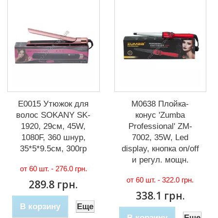
Е0015 Утюжок для
М0638 Плойка-
волос SOKANY SK-
конус 'Zumba
1920, 29см, 45W,
Professional' ZM-
1080F, 360 шнур,
7002, 35W, Led
35*5*9.5см, 300гр
display, кнопка on/off
и регул. мощн.
от 60 шт. -
276.0 грн.
от 60 шт. -
322.0 грн.
289.8 грн.
338.1 грн.
В корзину
Еще
В корзину
Еще