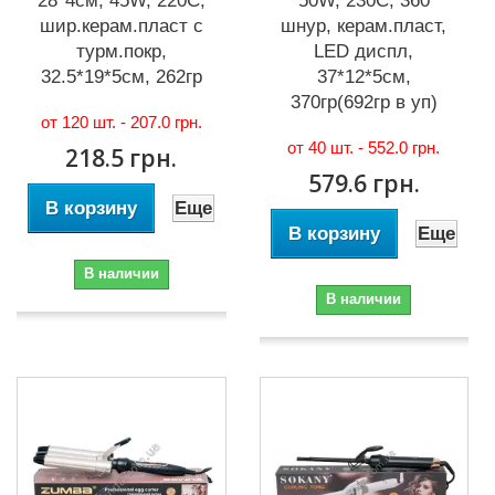
28*4см, 45W, 220С,
50W, 230С, 360
шир.керам.пласт с
шнур, керам.пласт,
турм.покр,
LED диспл,
32.5*19*5см, 262гр
37*12*5см,
370гр(692гр в уп)
от 120 шт. -
207.0 грн.
от 40 шт. -
552.0 грн.
218.5 грн.
579.6 грн.
В корзину
Еще
В корзину
Еще
В наличии
В наличии