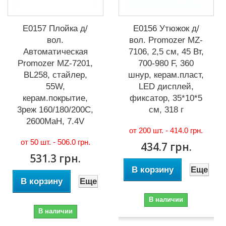
Е0157 Плойка д/
Е0156 Утюжок д/
вол.
вол. Promozer MZ-
Автоматическая
7106, 2,5 см, 45 Вт,
Promozer MZ-7201,
700-980 F, 360
BL258, стайлер,
шнур, керам.пласт,
55W,
LED дисплей,
керам.покрытие,
фиксатор, 35*10*5
3реж 160/180/200C,
см, 318 г
2600MaH, 7.4V
от 200 шт. -
414.0 грн.
от 50 шт. -
506.0 грн.
434.7 грн.
531.3 грн.
В корзину
Еще
В корзину
Еще
В наличии
В наличии