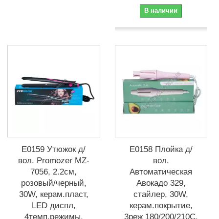
В наличии
Е0159 Утюжок д/
Е0158 Плойка д/
вол. Promozer MZ-
вол.
7056, 2.2см,
Автоматическая
розовый/черный,
Авокадо 329,
30W, керам.пласт,
стайлер, 30W,
LED диспл,
керам.покрытие,
4темп.режимы,
3реж 180/200/210C,