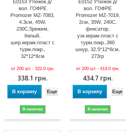
Е0153 Утюжок д/
Е0152 Утюжок д/
вол. ГОФРЕ
вол. ГОФРЕ
Promozer MZ-7083,
Promozer MZ-7019,
4.3см, 45W,
2см, 35W, 240С,
230С,5режим,
фиксатор,
белый,
узк.керам.пласт с
шир.керам.пласт с
турм.покр.,360
турм.покр.,
шнур, 32.5*12*6см,
32*12*6см
273гр
от 200 шт. -
322.0 грн.
от 200 шт. -
414.0 грн.
338.1 грн.
434.7 грн.
В корзину
Еще
В корзину
Еще
В наличии
В наличии