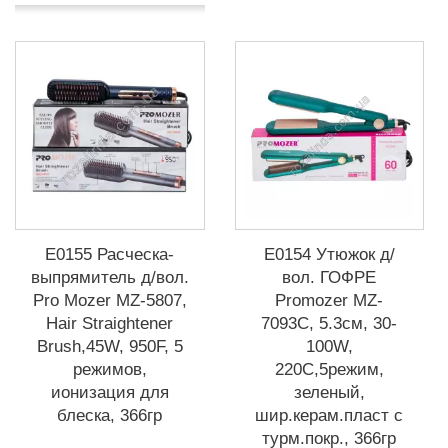
Е0155 Расческа-
Е0154 Утюжок д/
выпрямитель д/вол.
вол. ГОФРЕ
Pro Мozer MZ-5807,
Promozer MZ-
Hair Straightener
7093C, 5.3см, 30-
Brush,45W, 950F, 5
100W,
режимов,
220С,5режим,
ионизация для
зеленый,
блеска, 366гр
шир.керам.пласт с
турм.покр., 366гр