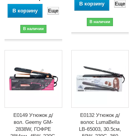
В корзину
Еще
В корзину
Еще
В наличии
В наличии
Е0149 Утюжок д/
Е0132 Утюжок д/
вол. Geemy GM-
волос LumaBella
2838W, ГОФРЕ
LВ-65003, 30.5см,