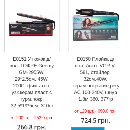
Е0151 Утюжок д/
Е0150 Плойка д/
вол. ГОФРЕ Geemy
вол. Авто. VGR V-
GM-2955W,
581, стайлер,
29*2.5см, 45W,
32см,40W,
200С, фиксатор,
керам.покрытие,регул.те
узк.керам.пласт с
АС 100-240V, шнур
турм.покр,
1.8м 360, 377гр
32.5*19*5см, 310гр
от 120 шт. -
690.0 грн.
от 200 шт. -
253.0 грн.
724.5 грн.
266.8 грн.