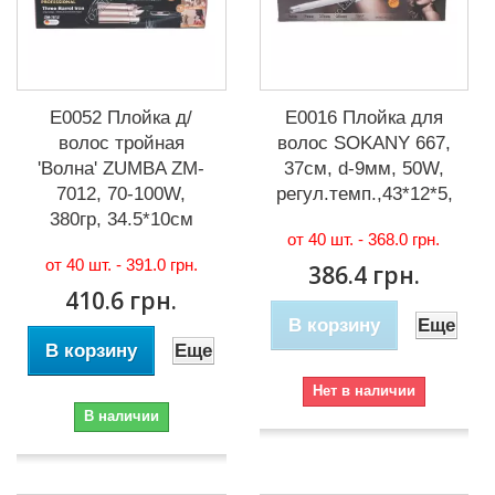
Е0052 Плойка д/
Е0016 Плойка для
волос тройная
волос SOKANY 667,
'Волна' ZUMBA ZM-
37см, d-9мм, 50W,
7012, 70-100W,
регул.темп.,43*12*5,5см,
380гр, 34.5*10см
от 40 шт. -
368.0 грн.
от 40 шт. -
391.0 грн.
386.4 грн.
410.6 грн.
В корзину
Еще
В корзину
Еще
Нет в наличии
В наличии