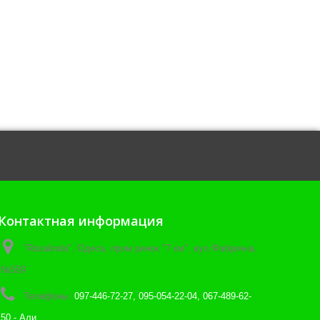
Контактная информация
"Rozalinda", Одеса, пром ринок "7 км", вул.Фабрична,
№559
Телефоны:
097-446-72-27, 095-054-22-04, 067-489-62-
50 - Али