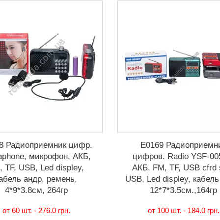
8 Радиоприемник цифр.
Е0169 Радиоприемн
phone, микрофон, АКБ,
цифров. Radio YSF-00
 TF, USB, Led displey,
АКБ, FM, TF, USB cfrd s
абель андр, ремень,
USB, Led displey, кабель
4*9*3.8см, 264гр
12*7*3.5см.,164гр
от 60 шт. -
276.0 грн.
от 100 шт. -
184.0 грн.