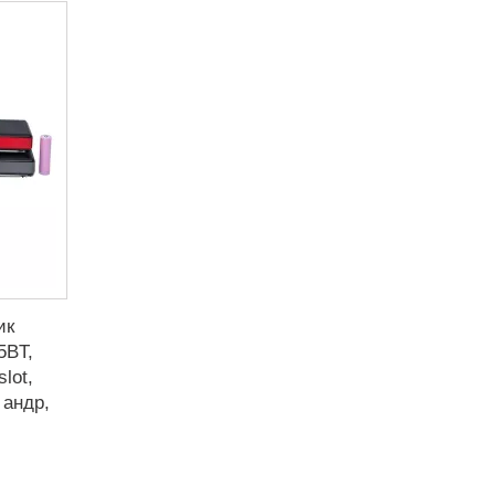
ик
5BT,
lot,
 андр,