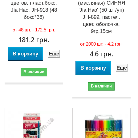
цветов, пласт.бокс,
(масляная) СИНЯЯ
Jia Hao, JH-918 (48
'Jia Hao' (50 шт/уп)
бокс*36)
JH-899, пастел.
цвет. оболочка,
от 48 шт. -
172.5 грн.
9гр,15см
181.2 грн.
от 2000 шт. -
4.2 грн.
4.6 грн.
В корзину
Еще
В корзину
Еще
В наличии
В наличии