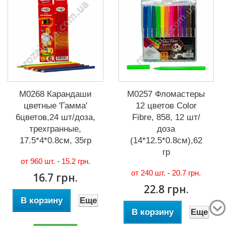
М0268 Карандаши
М0257 Фломастеры
цветные 'Гамма'
12 цветов Color
6цветов,24 шт/доза,
Fibre, 858, 12 шт/
трехгранные,
доза
17.5*4*0.8см, 35гр
(14*12.5*0.8см),62
гр
от 960 шт. -
15.2 грн.
от 240 шт. -
20.7 грн.
16.7 грн.
22.8 грн.
В корзину
Еще
В корзину
Еще