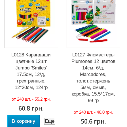
L0128 Карандаши
L0127 Фломастеры
цветные 12шт
Plumones 12 цветов
Jumbo 'Smiles'
14см, 6/д,
17.5см, 12/д,
Marcadores,
трехгранные,
толст.стержень
12*20см, 124гр
5мм, смыв,
коробка, 15.5*17см,
от 240 шт. -
55.2 грн.
99 гр
60.8 грн.
от 240 шт. -
46.0 грн.
50.6 грн.
В корзину
Еще