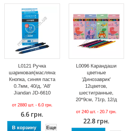
L0121 Ручка
L0096 Карандаши
шариковая(масляная)
цветные
Кнопка, синяя паста
'Динозаврик'
0.7мм, 40/д, 'A8'
12цветов,
Jiandan JD-6610
шестигранные,
20*9см, 71гр, 12/д
от 2880 шт. -
6.0 грн.
от 240 шт. -
20.7 грн.
6.6 грн.
22.8 грн.
В корзину
Еще