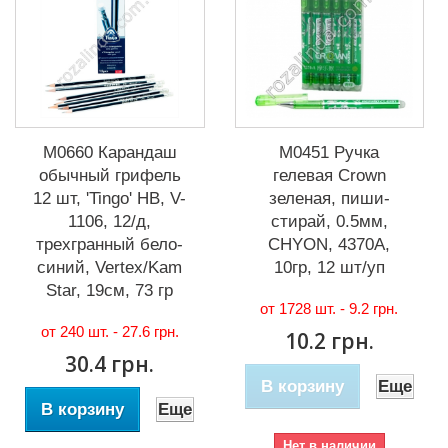
М0660 Карандаш
М0451 Ручка
обычный грифель
гелевая Crown
12 шт, 'Tingo' HB, V-
зеленая, пиши-
1106, 12/д,
стирай, 0.5мм,
трехгранный бело-
CHYON, 4370A,
синий, Vertex/Kam
10гр, 12 шт/уп
Star, 19см, 73 гр
от 1728 шт. -
9.2 грн.
от 240 шт. -
27.6 грн.
10.2 грн.
30.4 грн.
В корзину
Еще
В корзину
Еще
Нет в наличии