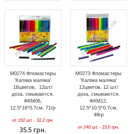
М0274 Фломастеры
М0273 Фломастеры
'Каляка маляка'
'Каляка маляка'
18цветов, 12шт/
12цветов, 12 шт/
доза, смываются,
доза, смываются,
ФКМ06,
ФКМ12,
12.5*16*0.7см, 71гр
12.5*10.5*0.7см,
48гр
от 192 шт. -
32.2 грн.
от 240 шт. -
23.0 грн.
35.5 грн.