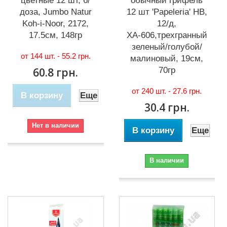
цветные 12 шт, 6/
обычный грифель
доза, Jumbo Natur
12 шт 'Papeleria' HB,
Koh-i-Noor, 2172,
12/д,
17.5см, 148гр
ХА-606,трехгранный
зеленый/голубой/
от 144 шт. -
55.2 грн.
малиновый, 19см,
60.8 грн.
70гр
от 240 шт. -
27.6 грн.
В корзину
Еще
30.4 грн.
Нет в наличии
В корзину
Еще
В наличии