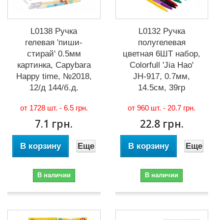
L0138 Ручка
L0132 Ручка
гелевая 'пиши-
полугелевая
стирай' 0.5мм
цветная 6ШТ набор,
картинка, Capybara
Colorfull 'Jia Hao'
Happy time, №2018,
JH-917, 0.7мм,
12/д 144/б.д.
14.5см, 39гр
от 1728 шт. -
6.5 грн.
от 960 шт. -
20.7 грн.
7.1 грн.
22.8 грн.
В корзину
Еще
В корзину
Еще
В наличии
В наличии