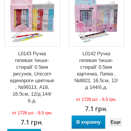
L0143 Ручка
L0142 Ручка
гелевая 'пиши-
гелевая 'пиши-
стирай' 0.5мм
стирай' 0.5мм
рисунок, Unicorn
картинка, Лапка ,
единороги цветные
№8822, 16.5см, 12/
, №99113, А18,
д 144/б.д.
16.5см, 12/д 144/
от 1728 шт. -
6.5 грн.
б.д.
7.1 грн.
от 1728 шт. -
6.5 грн.
7.1 грн.
В корзину
Еще