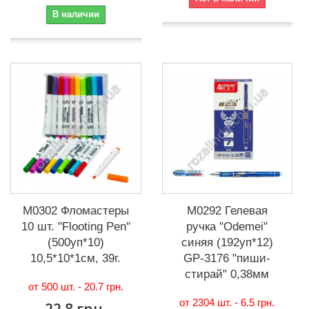
В наличии
М0302 Фломастеры
М0292 Гелевая
10 шт. "Floоting Pen"
ручка "Odemei"
(500уп*10)
синяя (192уп*12)
10,5*10*1см, 39г.
GP-3176 "пиши-
стирай" 0,38мм
от 500 шт. -
20.7 грн.
от 2304 шт. -
6.5 грн.
22.8 грн.