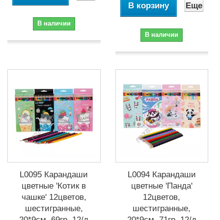
В корзину
Еще
В наличии
В наличии
L0095 Карандаши
L0094 Карандаши
цветные 'Котик в
цветные 'Панда'
чашке' 12цветов,
12цветов,
шестигранные,
шестигранные,
20*9см, 69гр, 12/д
20*9см, 71гр, 12/д