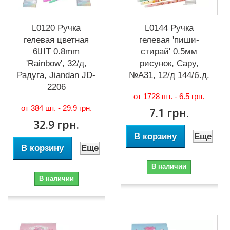
L0120 Ручка
L0144 Ручка
гелевая цветная
гелевая 'пиши-
6ШТ 0.8mm
стирай' 0.5мм
'Rainbow', 32/д,
рисунок, Capy,
Радуга, Jiandan JD-
№А31, 12/д 144/б.д.
2206
от 1728 шт. -
6.5 грн.
от 384 шт. -
29.9 грн.
7.1 грн.
32.9 грн.
В корзину
Еще
В корзину
Еще
В наличии
В наличии