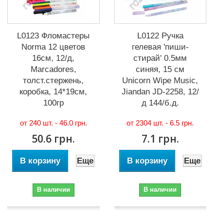
L0123 Фломастеры
L0122 Ручка
Norma 12 цветов
гелевая 'пиши-
16см, 12/д,
стирай' 0.5мм
Marcadores,
синяя, 15 см
толст.стержень,
Unicorn Wipe Music,
коробка, 14*19см,
Jiandan JD-2258, 12/
100гр
д 144/б.д.
от 240 шт. -
46.0 грн.
от 2304 шт. -
6.5 грн.
50.6 грн.
7.1 грн.
В корзину
Еще
В корзину
Еще
В наличии
В наличии