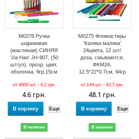
М0276 Ручка
М0275 Фломастеры
шариковая
'Каляка маляка'
(масляная) СИНЯЯ
24цвета, 12 шт/
'Jia Hao' JH-907, (50
доза, смываются,
шт/уп), прозр. цвет.
ФКМ24,
оболочка, 9гр,15см
12.5*22*0.7см, 94гр
от 4000 шт. -
4.2 грн.
от 144 шт. -
43.7 грн.
4.6 грн.
48.1 грн.
В корзину
Еще
В корзину
Еще
В наличии
В наличии