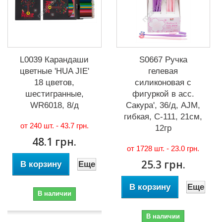
L0039 Карандаши
S0667 Ручка
цветные 'HUA JIE'
гелевая
18 цветов,
силиконовая с
шестигранные,
фигуркой в асс.
WR6018, 8/д
Сакура', 36/д, AJM,
гибкая, С-111, 21см,
от 240 шт. -
43.7 грн.
12гр
48.1 грн.
от 1728 шт. -
23.0 грн.
25.3 грн.
В корзину
Еще
В корзину
Еще
В наличии
В наличии