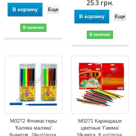
25.3 грн.
В корзину
Еще
В корзину
Еще
В наличии
В наличии
М0272 Фломастеры
М0271 Карандаши
'Каляка маляка'
цветные 'Гамма'
6цветов, 24шт/доза,
24цвета, 6 шт/доза,