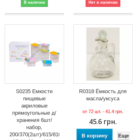
В наличии
Нет в наличии
S0235 Емкости
R0318 Ёмкость для
пищевые
масла/уксуса
акриловые
от 72 шт. -
41.4 грн.
прямоугольные д/
хранения 6шт/
45.6 грн.
набор,
200/370(2шт)/615/810/1230ml,
В корзину
Еще