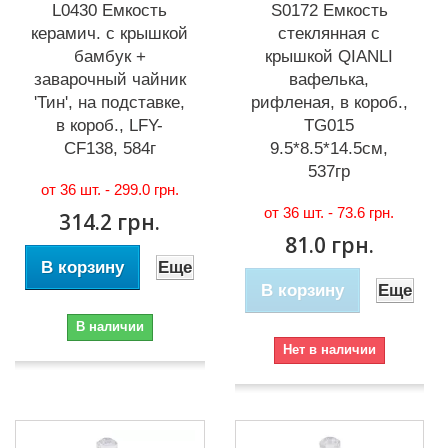
L0430 Емкость
S0172 Емкость
керамич. с крышкой
стеклянная с
бамбук +
крышкой QIANLI
заварочный чайник
вафелька,
'Тин', на подставке,
рифленая, в короб.,
в короб., LFY-
TG015
CF138, 584г
9.5*8.5*14.5см,
537гр
от 36 шт. -
299.0 грн.
от 36 шт. -
73.6 грн.
314.2 грн.
81.0 грн.
В корзину
Еще
В корзину
Еще
В наличии
Нет в наличии