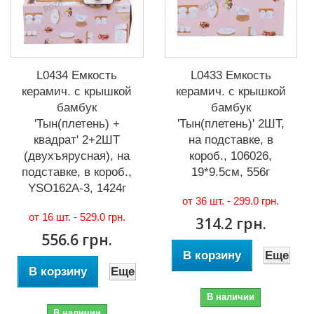
L0434 Емкость
L0433 Емкость
керамич. с крышкой
керамич. с крышкой
бамбук
бамбук
'Тын(плетень) +
'Тын(плетень)' 2ШТ,
квадрат' 2+2ШТ
на подставке, в
(двухъярусная), на
короб., 106026,
подставке, в короб.,
19*9.5см, 556г
YSO162A-3, 1424г
от 36 шт. -
299.0 грн.
от 16 шт. -
529.0 грн.
314.2 грн.
556.6 грн.
В корзину
Еще
В корзину
Еще
В наличии
В наличии