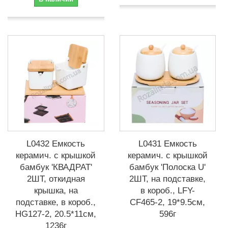
L0432 Емкость
L0431 Емкость
керамич. с крышкой
керамич. с крышкой
бамбук 'КВАДРАТ'
бамбук 'Полоска U'
2ШТ, откидная
2ШТ, на подставке,
крышка, на
в короб., LFY-
подставке, в короб.,
CF465-2, 19*9.5см,
HG127-2, 20.5*11см,
596г
1236г