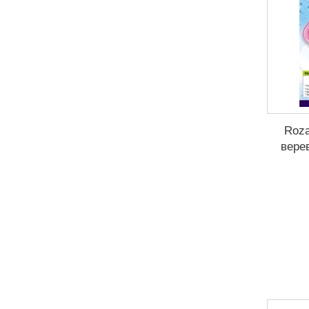
Roza
вере