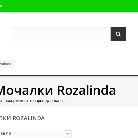
ли
alinda
Мочалки Rozalinda
сь ассортимент товаров для ванны.
ЛКИ ROZALINDA
ка по
--