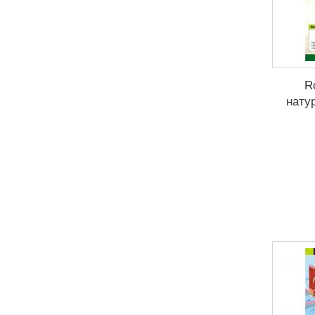
R
нату