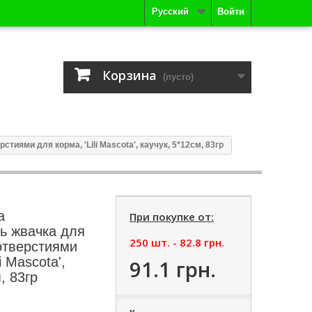
Русский
Войти
Корзина
(пусто)
тиями для корма, 'Lili Mascota', каучук, 5*12см, 83гр
а
При покупке от:
ь жвачка для
250 шт. -
82.8 грн.
 отверстиями
i Mascota',
91.1 грн.
, 83гр