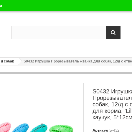
ли
 и собак
S0432 Игрушка Прорезыватель жвачка для собак, 12/д с отверс
S0432 Игрушк
Прорезывател
собак, 12/д с
для корма, 'Lil
каучук, 5*12см
Артикул
S-432