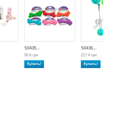
S0435...
S0436...
50.6 грн.
217.4 грн.
Купить!
Купить!