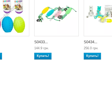
S0433...
S0434...
144.9 грн.
256.0 грн.
Купить!
Купить!