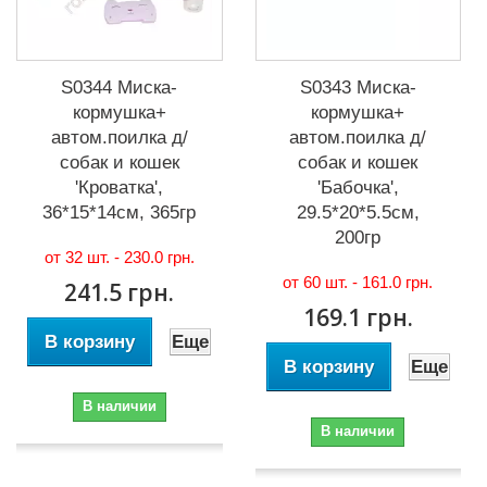
S0344 Миска-
S0343 Миска-
кормушка+
кормушка+
автом.поилка д/
автом.поилка д/
собак и кошек
собак и кошек
'Кроватка',
'Бабочка',
36*15*14см, 365гр
29.5*20*5.5см,
200гр
от 32 шт. -
230.0 грн.
от 60 шт. -
161.0 грн.
241.5 грн.
169.1 грн.
В корзину
Еще
В корзину
Еще
В наличии
В наличии