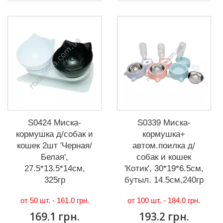
S0424 Миска-
S0339 Миска-
кормушка д/собак и
кормушка+
кошек 2шт 'Черная/
автом.поилка д/
Белая',
собак и кошек
27.5*13.5*14см,
'Котик', 30*19*6.5см,
325гр
бутыл. 14.5см,240гр
от 50 шт. -
161.0 грн.
от 100 шт. -
184.0 грн.
169.1 грн.
193.2 грн.