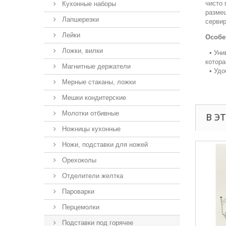
чисто 
Кухонные наборы
размещ
Лапшерезки
сервир
Лейки
Особе
Ложки, вилки
• Уни
котора
Магнитные держатели
• Удоб
Мерные стаканы, ложки
Мешки кондитерские
Молотки отбивные
В Э
Ножницы кухонные
Ножи, подставки для ножей
Орехоколы
Отделители желтка
Пароварки
Перцемолки
Подставки под горячее