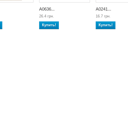
А0636...
А0241...
26.4 грн.
16.7 грн.
Купить!
Купить!