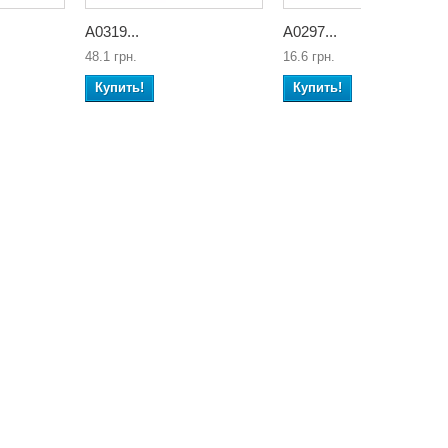
А0319...
А0297...
48.1 грн.
16.6 грн.
Купить!
Купить!