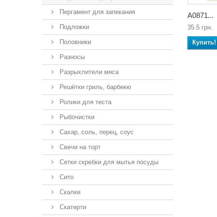
Пергамент для запекания
А0871...
Подложки
35.5 грн.
Половники
Купить!
Разносы
Разрыхлители мяса
Решётки гриль, барбекю
Ролики для теста
Рыбочистки
Сахар, соль, перец, соус
Свечи на торт
Сетки скребки для мытья посуды
Сито
Скалки
Скатерти