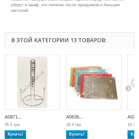
уберут в шкаф, что полезно после праздников и больших
застолий.
В ЭТОЙ КАТЕГОРИИ 13 ТОВАРОВ:
А0871...
А0636...
А0242
35.5 грн.
26.4 грн.
16.7 г
Купить!
Купить!
Куп