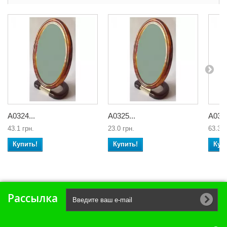
А0324...
А0325...
А0326
43.1 грн.
23.0 грн.
63.3 г
Купить!
Купить!
Куп
Рассылка