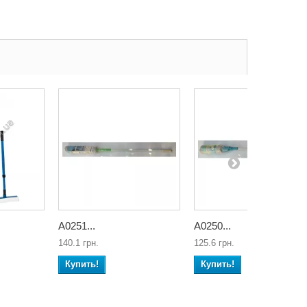
А0251...
А0250...
140.1 грн.
125.6 грн.
Купить!
Купить!