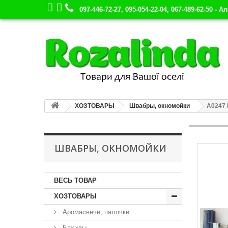
097-446-72-27, 095-054-22-04, 067-489-62-50 - А
ХОЗТОВАРЫ
Швабры, окномойки
А0247 
ШВАБРЫ, ОКНОМОЙКИ
ВЕСЬ ТОВАР
ХОЗТОВАРЫ
Аромасвечи, палочки
Бахилы