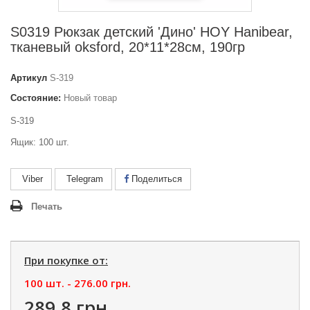
S0319 Рюкзак детский 'Дино' HOY Hanibear,
тканевый oksford, 20*11*28см, 190гр
Артикул
S-319
Состояние:
Новый товар
S-319
Ящик: 100 шт.
Viber
Telegram
Поделиться
Печать
При покупке от:
100 шт. -
276.00 грн.
289.8 грн.