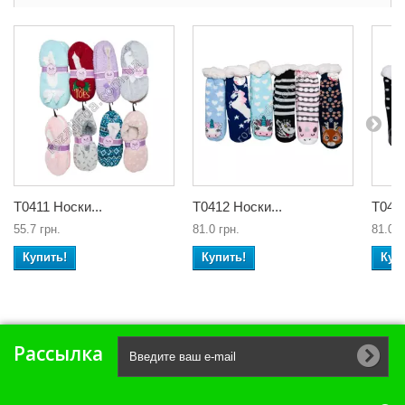
Т0411 Носки...
Т0412 Носки...
Т0413
55.7 грн.
81.0 грн.
81.0 г
Купить!
Купить!
Куп
Рассылка