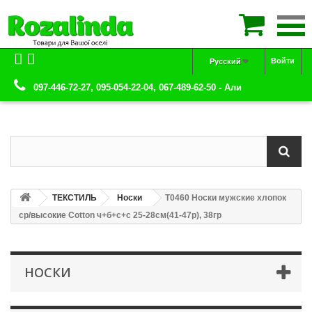

Войти
Русский
097-446-72-27, 095-054-22-04, 067-489-62-50 - Али
ТЕКСТИЛЬ
Носки
Т0460 Носки мужские хлопок
ср/высокие Сotton ч+б+с+c 25-28см(41-47р), 38гр
НОСКИ