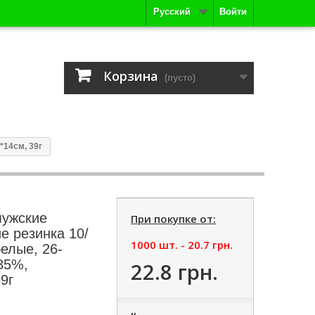
Русский
Войти
Корзина
(пусто)
*14см, 39г
мужские
При покупке от:
е резинка 10/
1000 шт. -
20.7 грн.
белые, 26-
85%,
22.8 грн.
9г