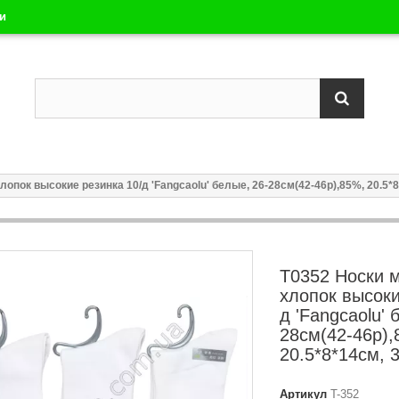
ли
опок высокие резинка 10/д 'Fangcaolu' белые, 26-28см(42-46р),85%, 20.5*8
Т0352 Носки 
хлопок высоки
д 'Fangcaolu' 
28см(42-46р),
20.5*8*14см, 3
Артикул
T-352