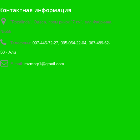
Контактная информация
"Rozalinda", Одеса, пром ринок "7 км", вул.Фабрична,
№559
Телефоны:
097-446-72-27, 095-054-22-04, 067-489-62-
50 - Али
E-mail:
rozmngr1@gmail.com