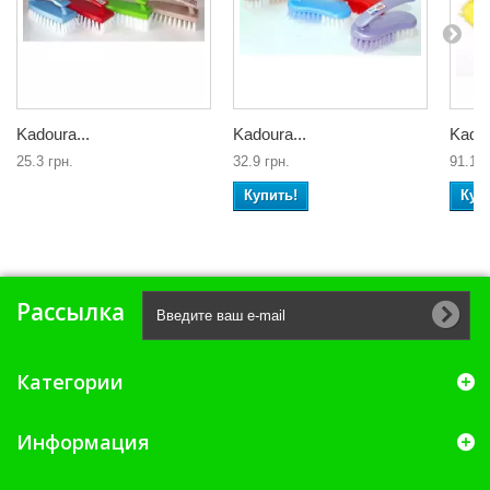
Kadoura...
Kadoura...
Kadou
25.3 грн.
32.9 грн.
91.1 г
Купить!
Куп
Рассылка
Категории
Информация