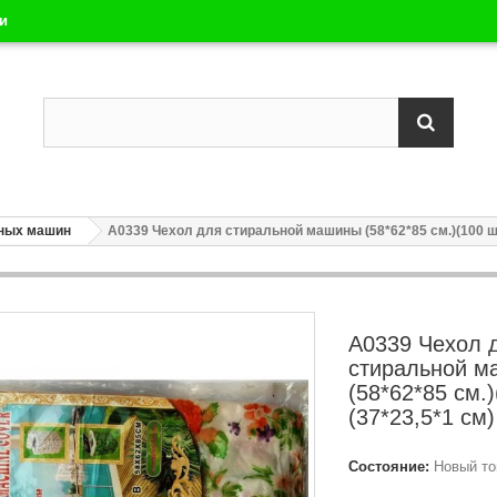
ли
ных машин
А0339 Чехол для стиральной машины (58*62*85 см.)(100 шт
А0339 Чехол 
стиральной 
(58*62*85 см.
(37*23,5*1 см)
Состояние:
Новый то