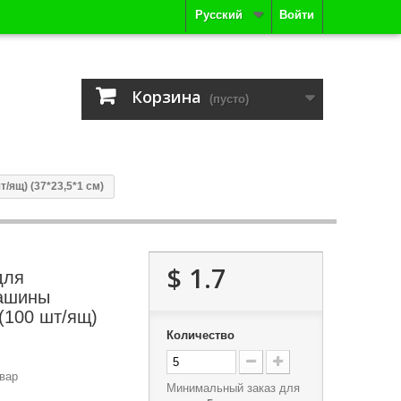
Русский
Войти
Корзина
(пусто)
/ящ) (37*23,5*1 см)
$ 1.7
для
машины
)(100 шт/ящ)
Количество
вар
Минимальный заказ для