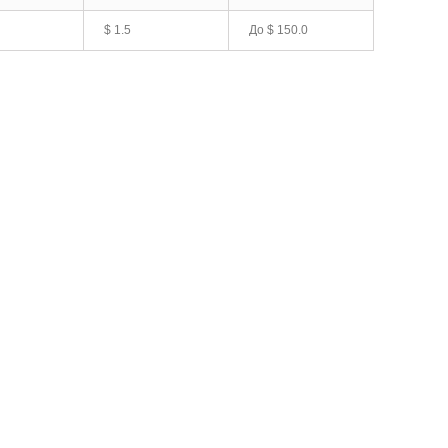
$ 1.5
До
$ 150.0