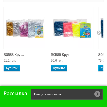
S0588 Круг...
S0589 Круг...
S0590
91.1 грн.
50.6 грн.
75.9 г
Купить!
Купить!
Куп
Рассылка