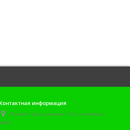
Контактная информация
"Rozalinda", Одеса, пром ринок "7 км", вул.Фабрична,
№559