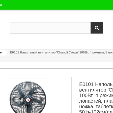
ли
ые
Е0101 Напольный вентилятор 'Changli Crown' 100Вт, 4 режима, 5 лопа
Е0101 Напол
вентилятор 'C
100Вт, 4 режи
лопастей, плас
ножка 'таблетк
50 h-102см(с