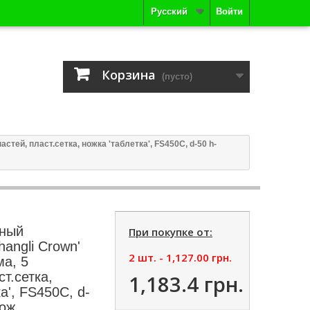
Русский
Войти
Корзина
(пусто)
стей, пласт.сетка, ножка 'таблетка', FS450C, d-50 h-
ьный
При покупке от:
hangli Crown'
2 шт. -
1,127.00 грн.
ма, 5
т.сетка,
1,183.4 грн.
а', FS450C, d-
лож