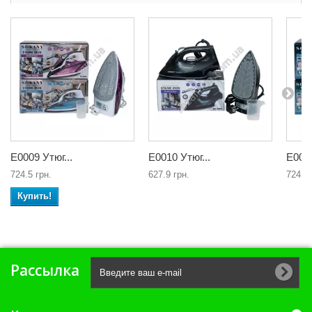
Е0009 Утюг...
Е0010 Утюг...
Е0011
724.5 грн.
627.9 грн.
724.5 
Купить!
Рассылка