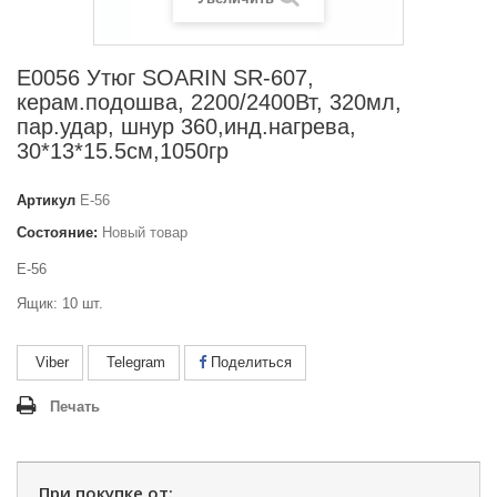
Е0056 Утюг SOARIN SR-607,
керам.подошва, 2200/2400Вт, 320мл,
пар.удар, шнур 360,инд.нагрева,
30*13*15.5см,1050гр
Артикул
E-56
Состояние:
Новый товар
E-56
Ящик: 10 шт.
Viber
Telegram
Поделиться
Печать
При покупке от: