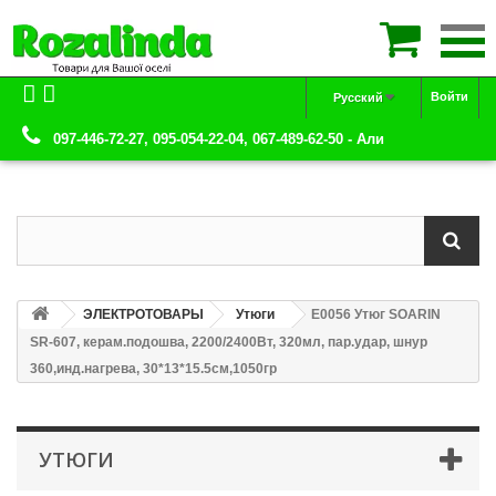

Войти
Русский
097-446-72-27, 095-054-22-04, 067-489-62-50 - Али
ЭЛЕКТРОТОВАРЫ
Утюги
Е0056 Утюг SOARIN
SR-607, керам.подошва, 2200/2400Вт, 320мл, пар.удар, шнур
360,инд.нагрева, 30*13*15.5см,1050гр
УТЮГИ