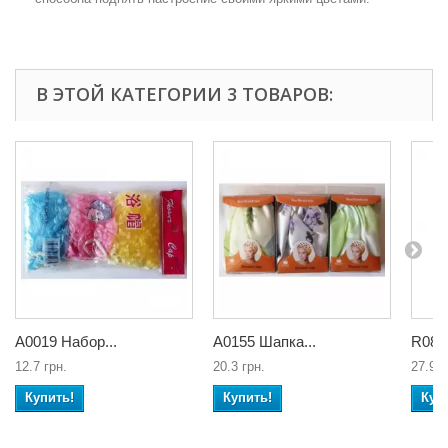
В ЭТОЙ КАТЕГОРИИ 3 ТОВАРОВ:
А0019 Набор...
А0155 Шапка...
R0857
12.7 грн.
20.3 грн.
27.9 г
Купить!
Купить!
Куп