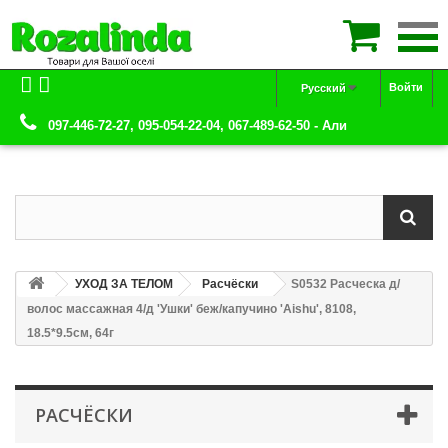

Войти
Русский
097-446-72-27, 095-054-22-04, 067-489-62-50 - Али
УХОД ЗА ТЕЛОМ
Расчёски
S0532 Расческа д/
волос массажная 4/д 'Ушки' беж/капучино 'Aishu', 8108,
18.5*9.5см, 64г
РАСЧЁСКИ