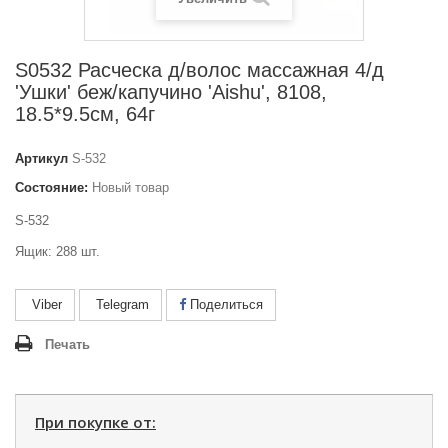
S0532 Расческа д/волос массажная 4/д
'Ушки' беж/капучино 'Aishu', 8108,
18.5*9.5см, 64г
Артикул
S-532
Состояние:
Новый товар
S-532
Ящик: 288 шт.
Viber
Telegram
Поделиться
Печать
При покупке от: