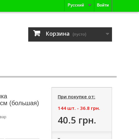
Русский
Войти
Корзина
(пусто)
пка
При покупке от:
 см (большая)
144 шт. -
36.8 грн.
40.5 грн.
вар