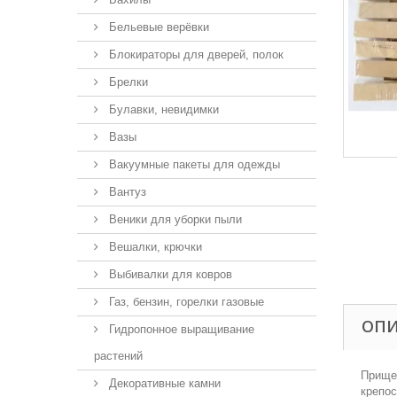
Бельевые верёвки
Блокираторы для дверей, полок
Брелки
Булавки, невидимки
Вазы
Вакуумные пакеты для одежды
Вантуз
Веники для уборки пыли
Вешалки, крючки
Выбивалки для ковров
Газ, бензин, горелки газовые
ОП
Гидропонное выращивание
растений
Прищеп
Декоративные камни
крепос