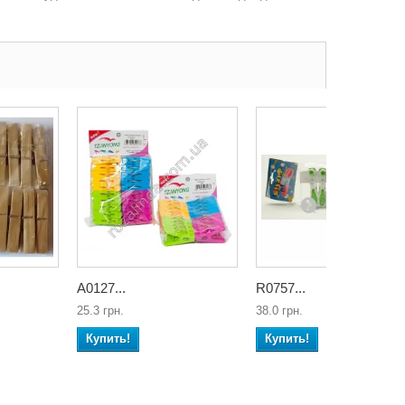
А0127...
R0757...
25.3 грн.
38.0 грн.
Купить!
Купить!