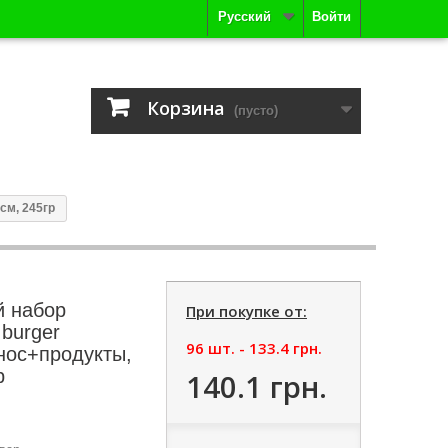
Русский
Войти
Корзина
(пусто)
см, 245гр
й набор
При покупке от:
burger
96 шт. -
133.4 грн.
днос+продукты,
р
140.1 грн.