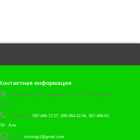
Контактная информация
"Rozalinda", Одеса, пром ринок "7 км", вул.Фабрична,
№559
Телефоны:
097-446-72-27, 095-054-22-04, 067-489-62-
50 - Али
E-mail:
rozmngr1@gmail.com