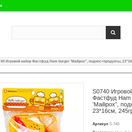
ли
40 Игровой набор Фастфуд Ham burger 'Mailipox", поднос+продукты, 23*16
S0740 Игрово
Фастфуд Ham 
'Mailipox", по
23*16см, 245г
Артикул
S-740