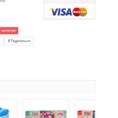
вар
в наличии
Поделиться