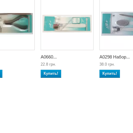
А0660...
А0298 Набор...
22.8 грн.
38.0 грн.
Купить!
Купить!