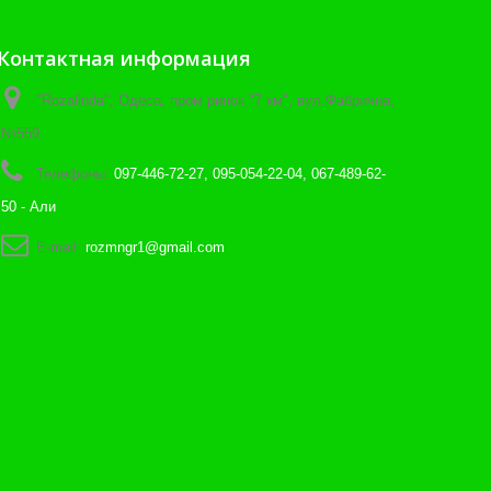
Контактная информация
"Rozalinda", Одеса, пром ринок "7 км", вул.Фабрична,
№559
Телефоны:
097-446-72-27, 095-054-22-04, 067-489-62-
50 - Али
E-mail:
rozmngr1@gmail.com