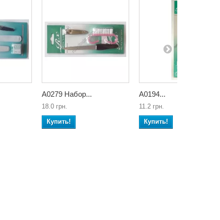
А0279 Набор...
А0194...
18.0 грн.
11.2 грн.
Купить!
Купить!