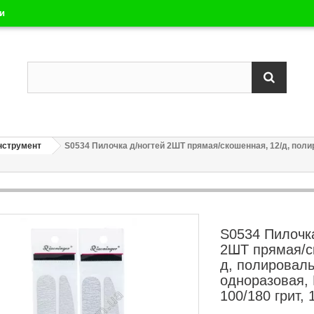
ли
нструмент
S0534 Пилочка д/ногтей 2ШТ прямая/скошенная, 12/д, полиро
S0534 Пилочка
2ШТ прямая/с
д, полироваль
одноразовая, L
100/180 грит, 