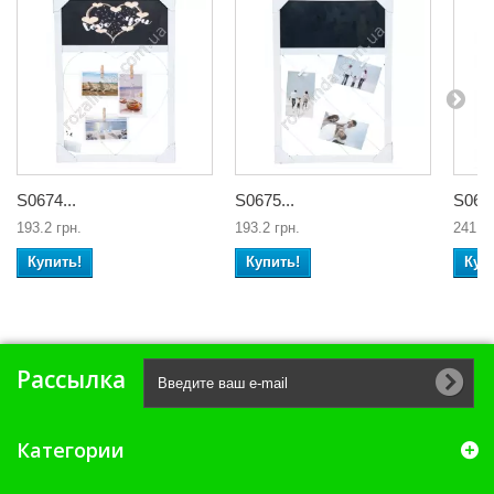
S0674...
S0675...
S0676
193.2 грн.
193.2 грн.
241.5 
Купить!
Купить!
Куп
Рассылка
Категории