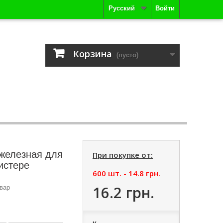
Русский
Войти
Корзина
(пусто)
железная для
При покупке от:
истере
600 шт. -
14.8 грн.
16.2 грн.
вар