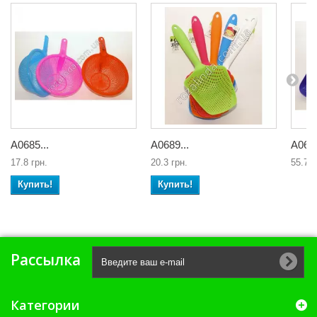
А0685...
А0689...
А0652
17.8 грн.
20.3 грн.
55.7 г
Купить!
Купить!
Рассылка
Категории