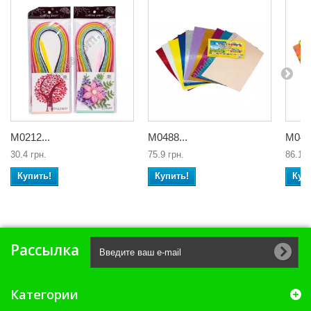
М0212...
М0488...
М0489
30.4 грн.
75.9 грн.
86.1 г
Купить!
Купить!
Куп
Рассылка
Категории